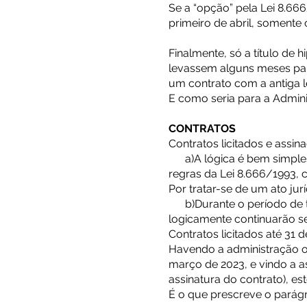
Se a “opção” pela Lei 8.66
primeiro de abril, somente 
Finalmente, só a título de 
levassem alguns meses para
um contrato com a antiga l
E como seria para a Admin
CONTRATOS
Contratos licitados e assi
a)A lógica é bem simples,
regras da Lei 8.666/1993, 
Por tratar-se de um ato jurí
b)Durante o período de tra
logicamente continuarão se
Contratos licitados até 31
Havendo a administração opt
março de 2023, e vindo a a
assinatura do contrato), es
É o que prescreve o parágra