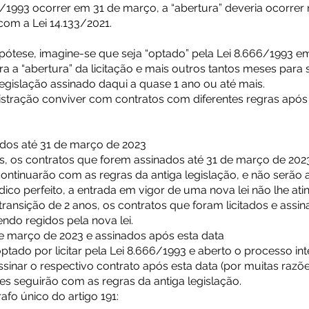
6/1993 ocorrer em 31 de março, a “abertura” deveria ocorrer 
com a Lei 14.133/2021.
hipótese, imagine-se que seja “optado” pela Lei 8.666/1993 e
 a “abertura” da licitação e mais outros tantos meses para
egislação assinado daqui a quase 1 ano ou até mais.
istração conviver com contratos com diferentes regras após
nados até 31 de março de 2023
 os contratos que forem assinados até 31 de março de 2023,
continuarão com as regras da antiga legislação, e não serão
dico perfeito, a entrada em vigor de uma nova lei não lhe atin
nsição de 2 anos, os contratos que foram licitados e assin
ndo regidos pela nova lei.
 de março de 2023 e assinados após esta data
ado por licitar pela Lei 8.666/1993 e aberto o processo inte
ssinar o respectivo contrato após esta data (por muitas raz
tes seguirão com as regras da antiga legislação.
fo único do artigo 191: