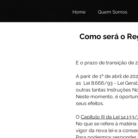
Home
Quem Somos
Como será o Reg
E o prazo de transição de 2
A parir de 1º de abril de 
as Lei 8.666/93 - Lei Geral
outras tantas Instruções N
Neste momento, é oportuno 
seus efeitos.
O
Capítulo III da Lei 14.133
No que se refere à matéria 
vigor da nova lei e a con
Para podermos responder, 