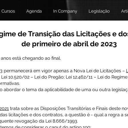
Cursos
Agenda
In Company
Legislação
Art
ime de Transição das Licitações e dos
de primeiro de abril de 2023
 anos está chegando ao final.
2023 permanecerá em vigor apenas a Nova Lei de Licitações –
; Lei 10.520/02 – Lei do Pregão; Lei 12.462/11 – Lei do Regim
ormativas.
abordar o tema da aplicabilidade de uma ou outra legislaçã
/2021
trata sobre as Disposições Transitórias e Finais deste no
das licitações e dos contratos, a questão é - qual a regra a s
sequente revogação da Lei 8.666/1993.
temos de considerar o caput do artigo 190: