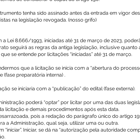
nstrumento tenha sido assinado antes da entrada em vigor des
stas na legislação revogada. (nosso grifo)
m a Lei 8.666/1993, iniciadas até 31 de março de 2023, poder
rato seguirá as regras da antiga legislação, inclusive quanto
ue se entende por licitações “iniciadas” até 31 de março.
ndermos que a licitação se inicia com a “abertura do process
(fase preparatória interna) .
tação se iniciaria com a “publicação” do edital (fase externa).
inistração poderá “optar” por licitar por uma das duas legis
 da licitação e demais procedimentos após esta data.
esarrazoada, pois a redação do parágrafo único do artigo 191 
ra a Administração, qual seja, utilizar uma ou outra.
 “iniciar”. Iniciar, se dá na “autorização pela autoridade co
ão.