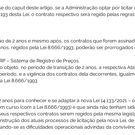
e do caput deste artigo, se a Administração optar por licitar
. 193 desta Lei, o contrato respectivo será regido pelas regra
ão de 2 anos e mesmo após, os contratos que forem assinados
anos, regidos pela Lei 8.666/1993, poderão ser prorrogado
RP – Sistema de Registro de Preços.
o objeto, no período de transição de 2 anos, a respectiva At
e período, e a vigência dos contratos dela decorrentes, igua
a Lei 8.666/1993.
2 anos para conhecer e se adaptar à nova Lei 14.133/2021 – 
em curso (com a Lei 8.666/1993) e que ainda não tenham sid
seus respectivos contratos serem regidos pela mesma legisl
strução dos atuais processos de licitação pela nova Lei, de 
itando-se as dificuldades operacionais advindas da convivênc