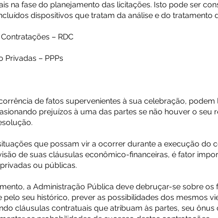
s na fase do planejamento das licitações. Isto pode ser con
cluídos dispositivos que tratam da análise e do tratamento do
e Contratações – RDC
co Privadas – PPPs
corrência de fatos supervenientes à sua celebração, podem 
asionando prejuízos à uma das partes se não houver o seu 
esolução.
ituações que possam vir a ocorrer durante a execução do c
são de suas cláusulas econômico-financeiras, é fator impor
privadas ou públicas.
amento, a Administração Pública deve debruçar-se sobre os 
e pelo seu histórico, prever as possibilidades dos mesmos v
ndo cláusulas contratuais que atribuam às partes, seu ônus 