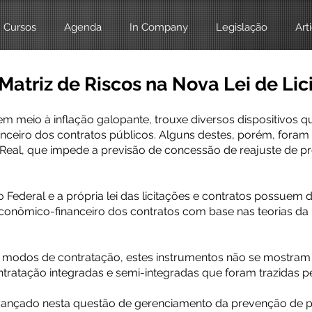
Cursos
Agenda
In Company
Legislação
Art
Matriz de Riscos na Nova Lei de Lic
 em meio à inflação galopante, trouxe diversos dispositivos
anceiro dos contratos públicos. Alguns destes, porém, fora
 Real, que impede a previsão de concessão de reajuste de 
o Federal e a própria lei das licitações e contratos possuem
 econômico-financeiro dos contratos com base nas teorias da 
modos de contratação, estes instrumentos não se mostram m
tratação integradas e semi-integrada
s que foram trazidas p
vançado nesta questão de gerenciamento da prevenção de 