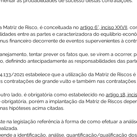
mentar as probabilidades de sucesso destas contratações.
, a Matriz de Risco, é conceituada no
artigo 6°, inciso XXVII,
com
lidades entre as partes e caracterizadora do equilíbrio econô
nus financeiro decorrente de eventos supervenientes à cont
lanejamento, tentar prever os fatos que, se virem a ocorrer
to, definindo antecipadamente as responsabilidades das part
14.133/2021 estabelece que a utilização da Matriz de Riscos é
nas contratações de grande vulto e também nas contratações 
outro lado, é obrigatória como estabelecido no
artigo 18, inci
 é obrigatória, porém a implantação da Matriz de Riscos depe
 nas hipóteses acima citadas.
ste na legislação referência à forma de como efetuar a anális
alizada.
ende a identificação, análise, quantificação/qualificação do