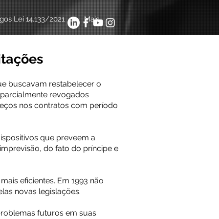
igos Lei 14.133/2021
Mais
itações
 que buscavam restabelecer o
m parcialmente revogados
preços nos contratos com período
 dispositivos que preveem a
imprevisão, do fato do príncipe e
ais eficientes. Em 1993 não
elas novas legislações.
problemas futuros em suas